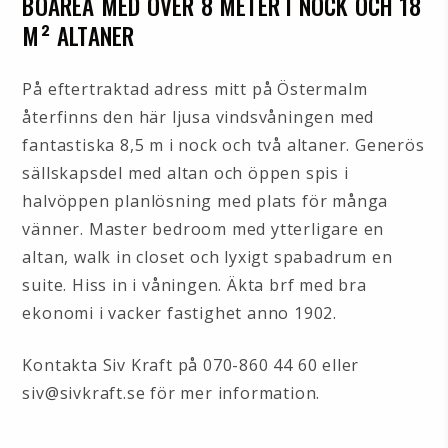
BOAREA MED ÖVER 8 METER I NOCK OCH 18
M² ALTANER
På eftertraktad adress mitt på Östermalm
återfinns den här ljusa vindsvåningen med
fantastiska 8,5 m i nock och två altaner. Generös
sällskapsdel med altan och öppen spis i
halvöppen planlösning med plats för många
vänner. Master bedroom med ytterligare en
altan, walk in closet och lyxigt spabadrum en
suite. Hiss in i våningen. Äkta brf med bra
ekonomi i vacker fastighet anno 1902.
Kontakta Siv Kraft på 070-860 44 60 eller
siv@sivkraft.se för mer information.