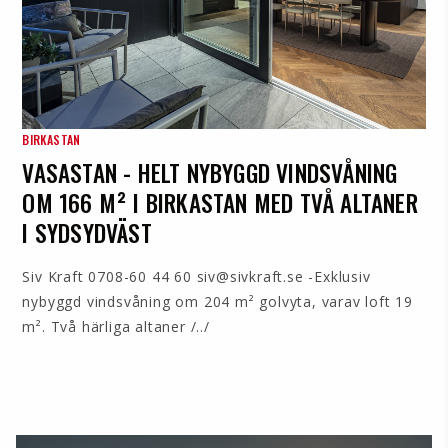
BIRKASTAN
VASASTAN - HELT NYBYGGD VINDSVÅNING
OM 166 M² I BIRKASTAN MED TVÅ ALTANER
I SYDSYDVÄST
Siv Kraft 0708-60 44 60 siv@sivkraft.se -Exklusiv
nybyggd vindsvåning om 204 m² golvyta, varav loft 19
m². Två härliga altaner /../