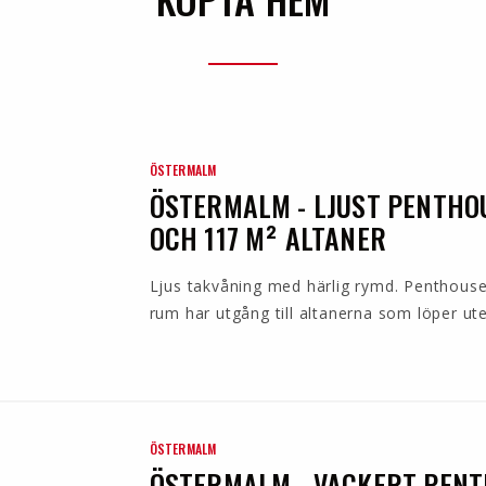
ÖSTERMALM
ÖSTERMALM - LJUST PENTHO
OCH 117 M² ALTANER
Ljus takvåning med härlig rymd. Penthouset 
rum har utgång till altanerna som löper utef
ÖSTERMALM
ÖSTERMALM - VACKERT PENT