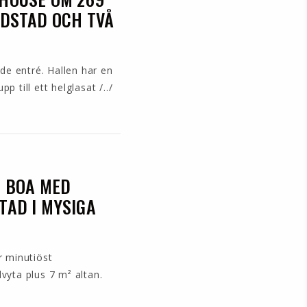
LDSTAD OCH TVÅ
de entré. Hallen har en
till ett helglasat /../
² BOA MED
TAD I MYSIGA
r minutiöst
yta plus 7 m² altan.