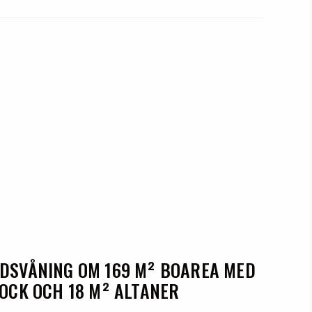
NDSVÅNING OM 169 M² BOAREA MED
NOCK OCH 18 M² ALTANER