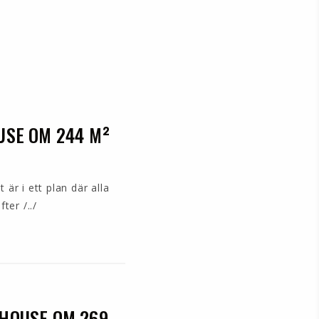
USE OM 244 M²
är i ett plan där alla
ter /../
HOUSE OM 269