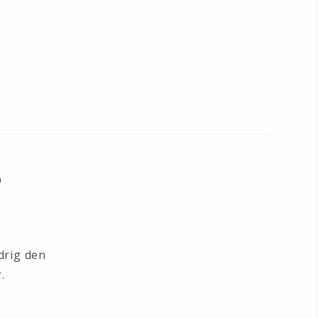
?
drig den
.