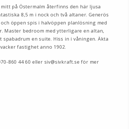
 mitt på Östermalm återfinns den här ljusa
astiska 8,5 m i nock och två altaner. Generös
n och öppen spis i halvöppen planlösning med
r. Master bedroom med ytterligare en altan,
gt spabadrum en suite. Hiss in i våningen. Äkta
vacker fastighet anno 1902.
070-860 44 60 eller siv@sivkraft.se för mer