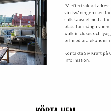
På eftertraktad adress
vindsvåningen med fant
sällskapsdel med alta
plats för många vänne
walk in closet och lyxi
brf med bra ekonomi i 
Kontakta Siv Kraft på 
information.
KÖPTA HEM