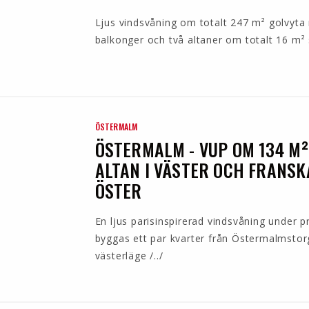
Ljus vindsvåning om totalt 247 m² golvyt
balkonger och två altaner om totalt 16 m² s
ÖSTERMALM
ÖSTERMALM - VUP OM 134 M
ALTAN I VÄSTER OCH FRANSK
ÖSTER
En ljus parisinspirerad vindsvåning under p
byggas ett par kvarter från Östermalmstorg
västerläge /../