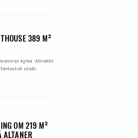
NTHOUSE 389 M²
leonoras kyrka. Attraktiv
antastisk utsikt.
ING OM 219 M²
Å ALTANER