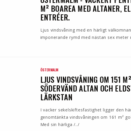
M² BOAREA MED ALTANER, E
ENTRÉER.
Ljus vindsvåning med en härligt välkomnan
imponerande rymd med nästan sex meter upp 
ÖSTERMALM
LJUS VINDSVÅNING OM 151 M
SÖDERVÄND ALTAN OCH ELDS
LÄRKSTAN
I vacker sekelskiftesfastighet ligger den hä
genomtänkta vindsvåningen om 161 m² golv
Med sin härliga /../