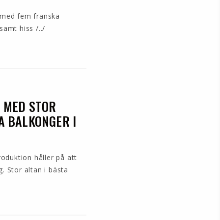
a med fem franska
amt hiss /../
² MED STOR
A BALKONGER I
roduktion håller på att
. Stor altan i bästa