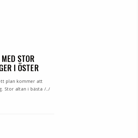
² MED STOR
GER I ÖSTER
ett plan kommer att
 Stor altan i bästa /../