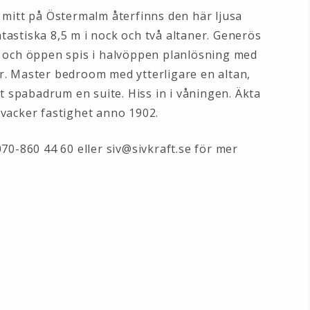
 mitt på Östermalm återfinns den här ljusa
astiska 8,5 m i nock och två altaner. Generös
n och öppen spis i halvöppen planlösning med
r. Master bedroom med ytterligare en altan,
gt spabadrum en suite. Hiss in i våningen. Äkta
vacker fastighet anno 1902.
070-860 44 60 eller siv@sivkraft.se för mer