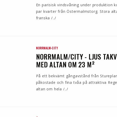
En parisisk vindsvåning under produktion 
par kvarter från Östermalmstorg. Stora alt
franska /../
NORRMALM-CITY
NORRMALM/CITY - LJUS TAKV
MED ALTAN OM 23 M²
På ett bekvämt gångavstånd från Stureplan
påkostade och fina tvåa på attraktiva Reg
altan om hela /../