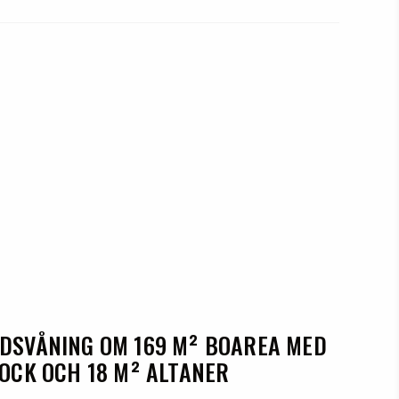
NDSVÅNING OM 169 M² BOAREA MED
NOCK OCH 18 M² ALTANER