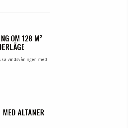
ING OM 128 M²
ÖDERLÄGE
 ljusa vindsvåningen med
² MED ALTANER