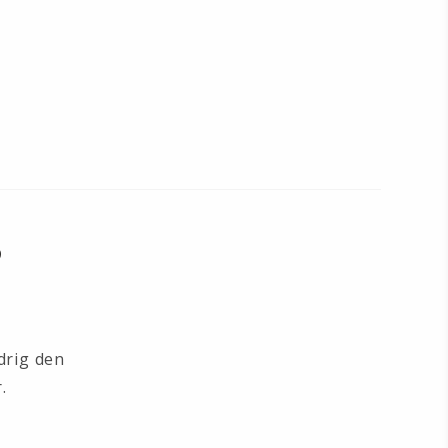
?
drig den
.