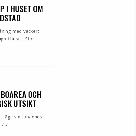
P I HUSET OM
LDSTAD
våning med vackert
pp i huset. Stor
 BOAREA OCH
ISK UTSIKT
lt läge vid Johannes
/../