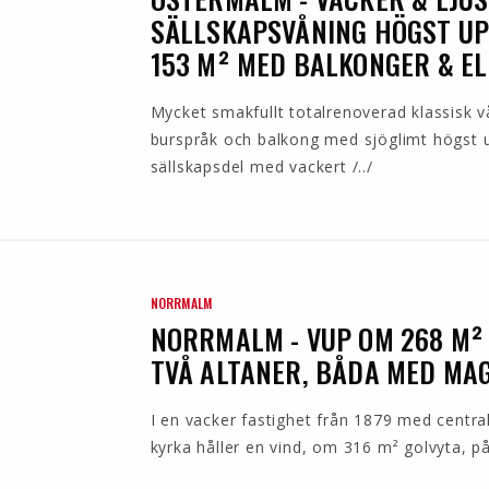
SÄLLSKAPSVÅNING HÖGST UP
153 M² MED BALKONGER & E
Mycket smakfullt totalrenoverad klassisk 
burspråk och balkong med sjöglimt högst u
sällskapsdel med vackert /../
NORRMALM
NORRMALM - VUP OM 268 M²
TVÅ ALTANER, BÅDA MED MAG
I en vacker fastighet från 1879 med centra
kyrka håller en vind, om 316 m² golvyta, på 