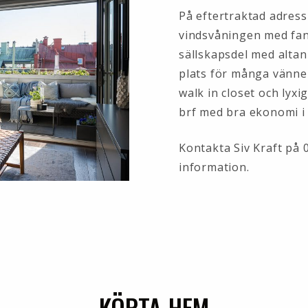
På eftertraktad adress
vindsvåningen med fant
sällskapsdel med alta
plats för många vänne
walk in closet och lyxi
brf med bra ekonomi i 
Kontakta Siv Kraft på 
information.
KÖPTA HEM